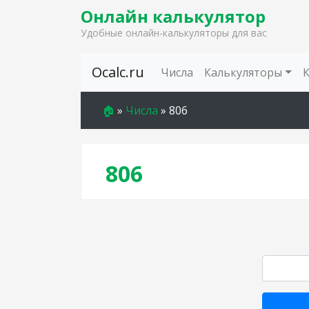
Онлайн калькулятор
Удобные онлайн-калькуляторы для вас
Skip to content
Ocalc.ru
Числа
Калькуляторы
🏠
»
Числа
»
806
806