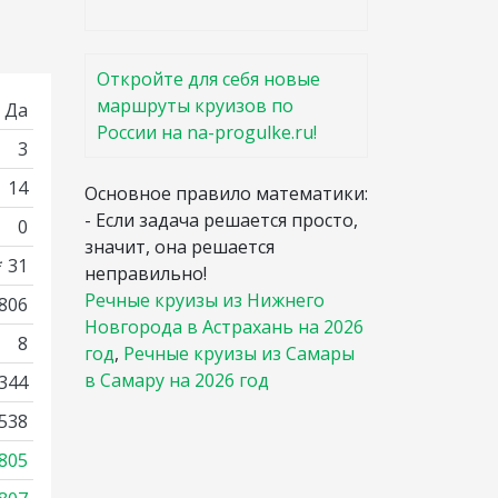
Откройте для себя новые
маршруты круизов по
Да
России на na-progulke.ru!
3
14
Основное правило математики:
- Если задача решается просто,
0
значит, она решается
* 31
неправильно!
Речные круизы из Нижнего
 806
Новгорода в Астрахань на 2026
8
год
,
Речные круизы из Самары
в Самару на 2026 год
344
538
805