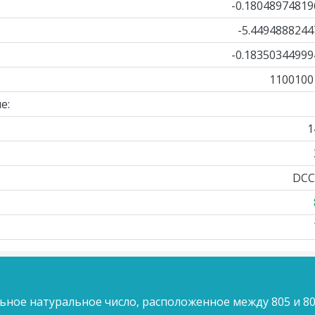
-0.18048974819
-5.4494888244
-0.18350344999
1100100
е:
1
DCC
ьное натуральное число, расположенное между 805 и 80