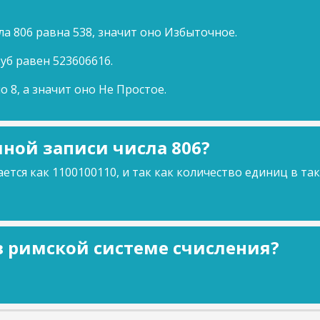
а 806 равна 538, значит оно Избыточное.
куб равен 523606616.
о 8, а значит оно Не Простое.
ной записи числа 806?
ется как 1100100110, и так как количество единиц в та
 в римской системе счисления?