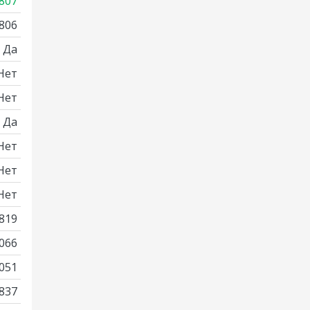
807
806
Да
Нет
Нет
Да
Нет
Нет
Нет
819
066
051
837