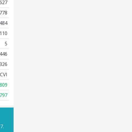
627
778
484
110
5
446
326
CVI
809
797
7.