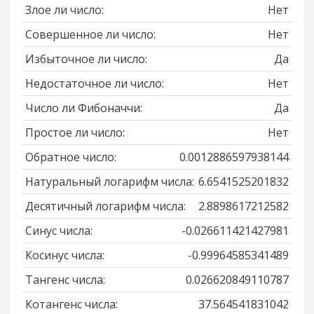
Злое ли число:
Нет
Совершенное ли число:
Нет
Избыточное ли число:
Да
Недостаточное ли число:
Нет
Число ли Фибоначчи:
Да
Простое ли число:
Нет
Обратное число:
0.0012886597938144
Натуральный логарифм числа:
6.6541525201832
Десятичный логарифм числа:
2.8898617212582
Синус числа:
-0.026611421427981
Косинус числа:
-0.99964585341489
Тангенс числа:
0.026620849110787
Котангенс числа:
37.564541831042