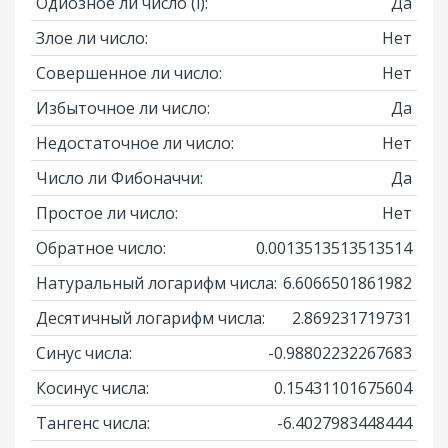
Одиозное ли число
(i)
:
Да
Злое ли число:
Нет
Совершенное ли число:
Нет
Избыточное ли число:
Да
Недостаточное ли число:
Нет
Число ли Фибоначчи:
Да
Простое ли число:
Нет
Обратное число:
0.0013513513513514
Натуральный логарифм числа:
6.6066501861982
Десятичный логарифм числа:
2.869231719731
Синус числа:
-0.98802232267683
Косинус числа:
0.15431101675604
Тангенс числа:
-6.4027983448444