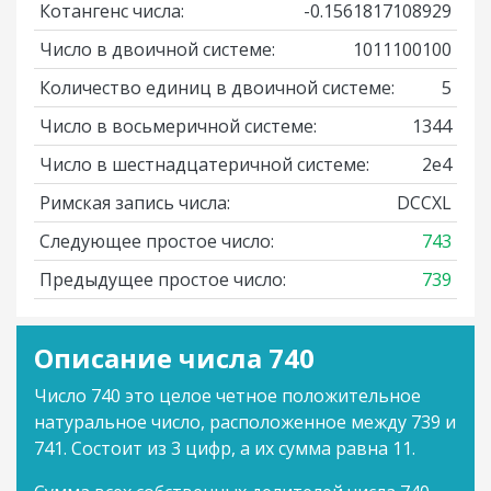
Котангенс числа:
-0.1561817108929
Число в двоичной системе:
1011100100
Количество единиц в двоичной системе:
5
Число в восьмеричной системе:
1344
Число в шестнадцатеричной системе:
2e4
Римская запись числа:
DCCXL
Следующее простое число:
743
Предыдущее простое число:
739
Описание числа 740
Число 740 это целое четное положительное
натуральное число, расположенное между 739 и
741. Состоит из 3 цифр, а их сумма равна 11.