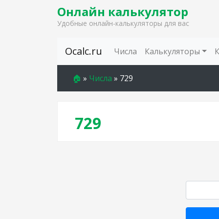
Онлайн калькулятор
Удобные онлайн-калькуляторы для вас
Skip to content
Ocalc.ru
Числа
Калькуляторы
🏠
»
Числа
»
729
729