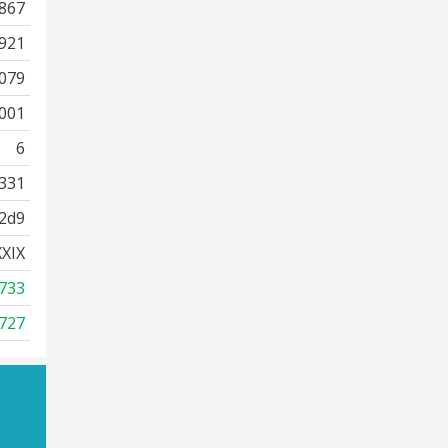
867
921
079
001
6
331
2d9
XIX
733
727