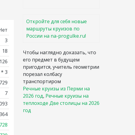
Откройте для себя новые
маршруты круизов по
Нет
России на na-progulke.ru!
3
18
Чтобы наглядно доказать, что
его предмет в будущем
126
пригодится, учитель геометрии
 * 3
порезал колбасу
транспортиром
 729
Речные круизы из Перми на
7
2026 год
,
Речные круизы на
теплоходе Две столицы на 2026
093
год
364
728