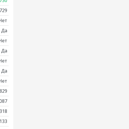
730
729
Нет
Да
Нет
Да
Нет
Да
Нет
829
087
318
133