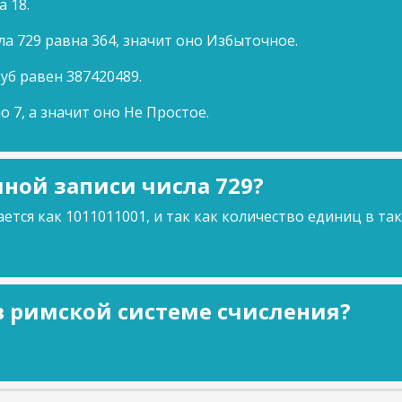
а 18.
а 729 равна 364, значит оно Избыточное.
куб равен 387420489.
о 7, а значит оно Не Простое.
ной записи числа 729?
ется как 1011011001, и так как количество единиц в та
 в римской системе счисления?