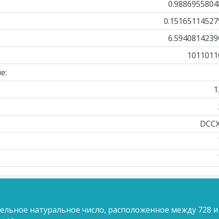
0.9886955804
0.15165114527
6.5940814239
1011011
е:
1
DCCX
ельное натуральное число, расположенное между 728 и