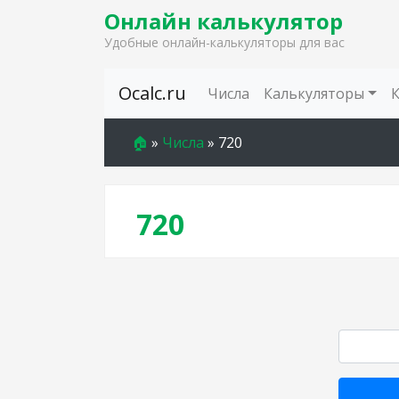
Онлайн калькулятор
Удобные онлайн-калькуляторы для вас
Skip to content
Ocalc.ru
Числа
Калькуляторы
🏠
»
Числа
»
720
720