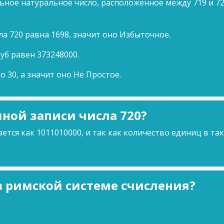
ьное натуральное число, расположенное между 719 и 72
ла 720 равна 1698, значит оно Избыточное.
куб равен 373248000.
о 30, а значит оно Не Простое.
ной записи числа 720?
ется как 1011010000, и так как количество единиц в та
 в римской системе счисления?