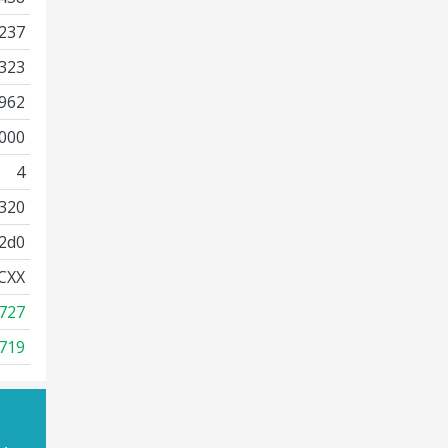
237
323
962
000
4
320
2d0
CXX
727
719