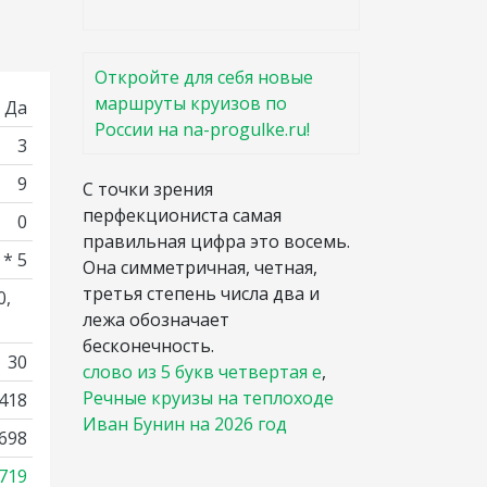
Откройте для себя новые
маршруты круизов по
Да
России на na-progulke.ru!
3
9
С точки зрения
перфекциониста самая
0
правильная цифра это восемь.
 * 5
Она симметричная, четная,
третья степень числа два и
0,
лежа обозначает
бесконечность.
30
слово из 5 букв четвертая е
,
Речные круизы на теплоходе
418
Иван Бунин на 2026 год
698
719