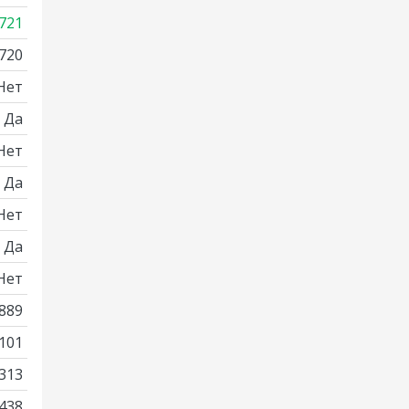
721
720
Нет
Да
Нет
Да
Нет
Да
Нет
889
101
313
438