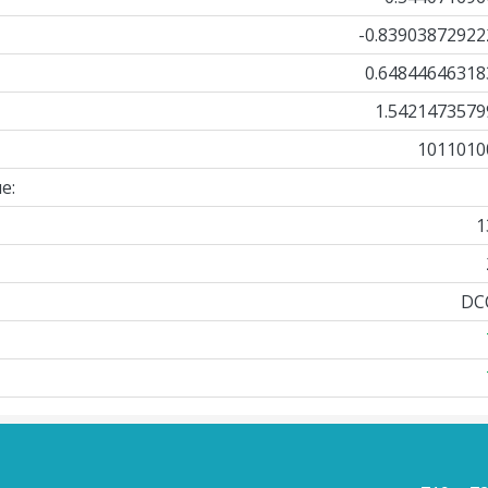
-0.83903872922
0.64844646318
1.5421473579
1011010
е:
1
DC