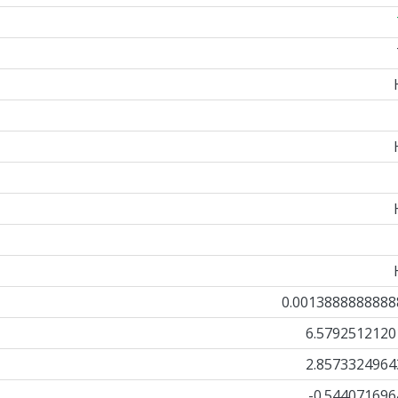
0.0013888888888
6.5792512120
2.8573324964
-0.544071696