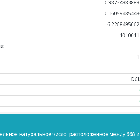
-0.98734883888
-0.16059485448
-6.2268495662
1010011
е:
1
DCL
ельное натуральное число, расположенное между 668 и