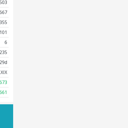
503
667
355
101
6
235
29d
XIX
673
661