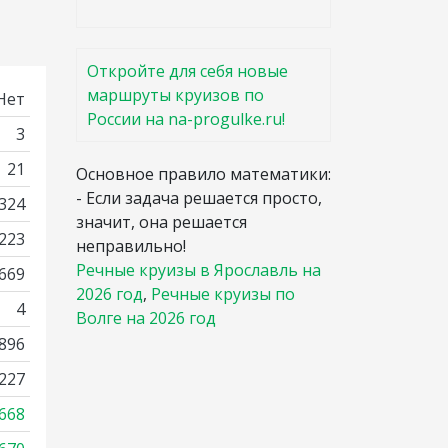
Откройте для себя новые
маршруты круизов по
Нет
России на na-progulke.ru!
3
21
Основное правило математики:
- Если задача решается просто,
324
значит, она решается
 223
неправильно!
Речные круизы в Ярославль на
 669
2026 год
,
Речные круизы по
4
Волге на 2026 год
896
227
668