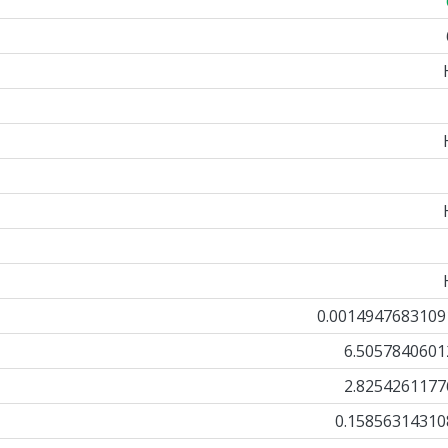
0.0014947683109
6.5057840601
2.8254261177
0.15856314310