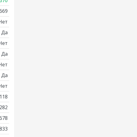
670
669
Нет
Да
Нет
Да
Нет
Да
Нет
118
282
678
833