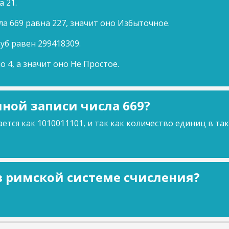
а 21.
а 669 равна 227, значит оно Избыточное.
куб равен 299418309.
о 4, а значит оно Не Простое.
ной записи числа 669?
ется как 1010011101, и так как количество единиц в та
 в римской системе счисления?