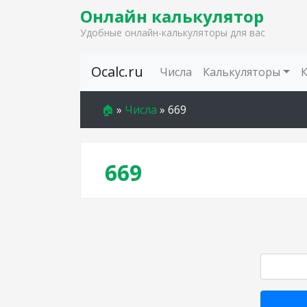
Онлайн калькулятор
Удобные онлайн-калькуляторы для вас
Skip to content
Ocalc.ru
Числа
Калькуляторы
🏠
»
Числа
»
669
669