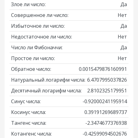
Злое ли число:
Да
Совершенное ли число:
Нет
Избыточное ли число:
Да
Недостаточное ли число:
Нет
Число ли Фибоначчи:
Да
Простое ли число:
Нет
Обратное число:
0.0015479876160991
Натуральный логарифм числа:
6.4707995037826
Десятичный логарифм числа:
2.8102325179951
Синус числа:
-0.92000241195914
Косинус числа:
0.39191269689737
Тангенс числа:
-2.3474677376938
Котангенс числа:
-0.42599094502676