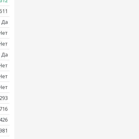
612
611
Да
Нет
Нет
Да
Нет
Нет
Нет
293
716
426
981