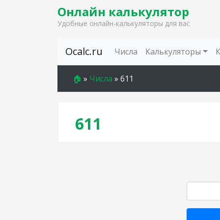
Онлайн калькулятор
Удобные онлайн-калькуляторы для вас
Skip to content
Ocalc.ru
Числа
Калькуляторы
🏠
»
Числа
»
611
611