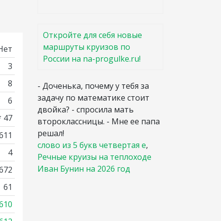
Откройте для себя новые
маршруты круизов по
Нет
России на na-progulke.ru!
3
8
- Доченька, почему у тебя за
задачу по математике стоит
6
двойка? - спросила мать
* 47
второклассницы. - Мне ее папа
решал!
 611
слово из 5 букв четвертая е
,
4
Речные круизы на теплоходе
Иван Бунин на 2026 год
672
61
610