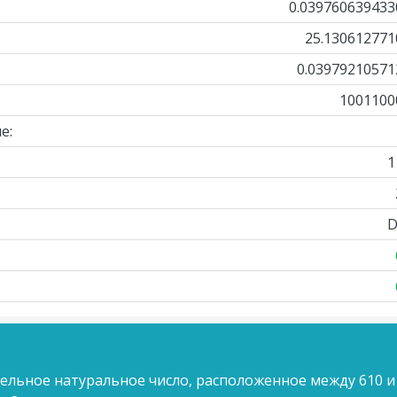
0.039760639433
25.130612771
0.03979210571
1001100
е:
1
D
ельное натуральное число, расположенное между 610 и