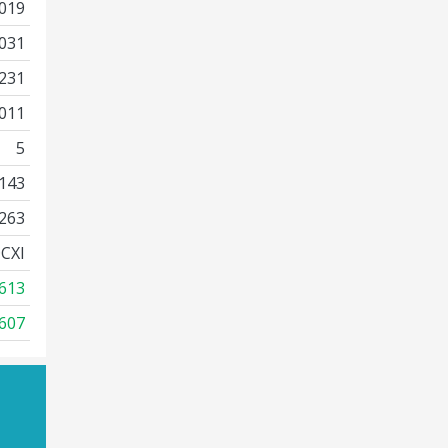
019
031
231
011
5
143
263
CXI
613
607