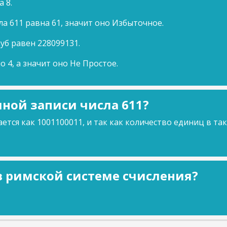
а 8.
а 611 равна 61, значит оно Избыточное.
куб равен 228099131.
о 4, а значит оно Не Простое.
ной записи числа 611?
ется как 1001100011, и так как количество единиц в та
 в римской системе счисления?