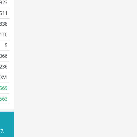
923
511
838
110
5
066
236
XVI
569
563
7.