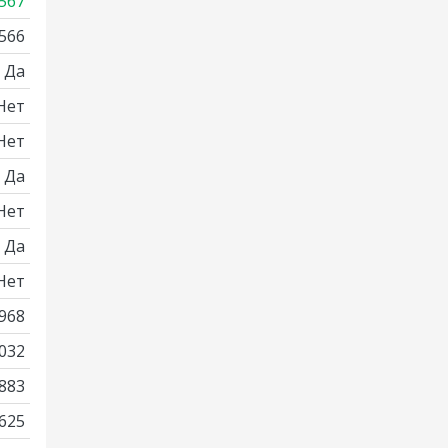
567
566
Да
Нет
Нет
Да
Нет
Да
Нет
968
032
883
625