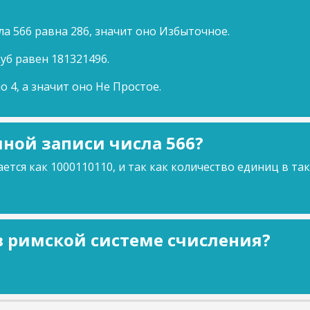
а 566 равна 286, значит оно Избыточное.
куб равен 181321496.
о 4, а значит оно Не Простое.
ной записи числа 566?
ется как 1000110110, и так как количество единиц в та
 в римской системе счисления?