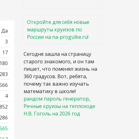
Откройте для себя новые
маршруты круизов по
Да
России на na-progulke.ru!
3
17
Сегодня зашла на страницу
старого знакомого, и он там
180
пишет, что поменял жизнь на
 283
360 градусов. Вот, ребята,
почему так важно изучать
 566
математику в школе!
4
рандом пароль генератор
,
Речные круизы на теплоходе
852
Н.В. Гоголь на 2026 год
286
565