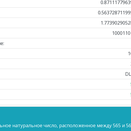
0.8711177963
0.56372871199
1.7739029052
1000110
е:
1
DL
ьное натуральное число, расположенное между 565 и 56