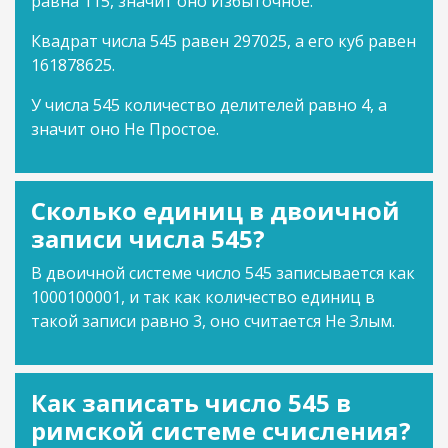
равна 115, значит оно Избыточное.
Квадрат числа 545 равен 297025, а его куб равен
161878625.
У числа 545 количество делителей равно 4, а
значит оно Не Простое.
Сколько единиц в двоичной
записи числа 545?
В двоичной системе число 545 записывается как
1000100001, и так как количество единиц в
такой записи равно 3, оно считается Не Злым.
Как записать число 545 в
римской системе счисления?