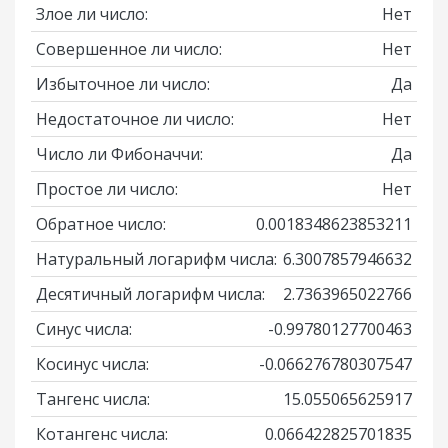
Злое ли число:
Нет
Совершенное ли число:
Нет
Избыточное ли число:
Да
Недостаточное ли число:
Нет
Число ли Фибоначчи:
Да
Простое ли число:
Нет
Обратное число:
0.0018348623853211
Натуральный логарифм числа:
6.3007857946632
Десятичный логарифм числа:
2.7363965022766
Синус числа:
-0.99780127700463
Косинус числа:
-0.066276780307547
Тангенс числа:
15.055065625917
Котангенс числа:
0.066422825701835