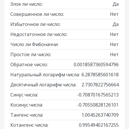
Злое ли число:
Да
Совершенное ли число:
Нет
Избыточное ли число:
Да
Недостаточное ли число:
Нет
Число ли Фибоначчи:
Нет
Простое ли число:
Нет
Обратное число:
0.0018587360594796
Натуральный логарифм числа:
6.2878585601618
Десятичный логарифм числа:
2.7307822756664
Синус числа:
-0.70870167565213
Косинус числа:
-0.70550828126101
Тангенс числа:
1.0045263740709
Котангенс числа:
0.99549402167255