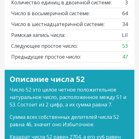
Количество единиц в двоичной системе:
3
Число в восьмеричной системе:
64
Число в шестнадцатеричной системе:
34
Римская запись числа:
LII
Следующее простое число:
53
Предыдущее простое число:
47
Описание числа 52
Число 52 это целое четное положительное
натуральное число, расположенное между 51 и
53. Состоит из 2 цифр, а их сумма равна 7.
Сумма всех собственных делителей числа 52
равна 46, значит оно Избыточное.
Квадрат числа 52 равен 2704, а его куб равен