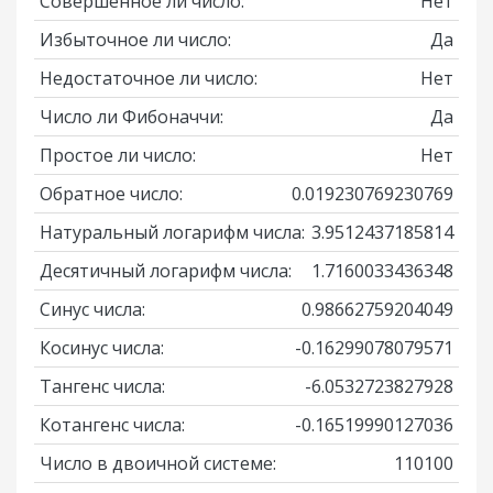
Совершенное ли число:
Нет
Избыточное ли число:
Да
Недостаточное ли число:
Нет
Число ли Фибоначчи:
Да
Простое ли число:
Нет
Обратное число:
0.019230769230769
Натуральный логарифм числа:
3.9512437185814
Десятичный логарифм числа:
1.7160033436348
Синус числа:
0.98662759204049
Косинус числа:
-0.16299078079571
Тангенс числа:
-6.0532723827928
Котангенс числа:
-0.16519990127036
Число в двоичной системе:
110100