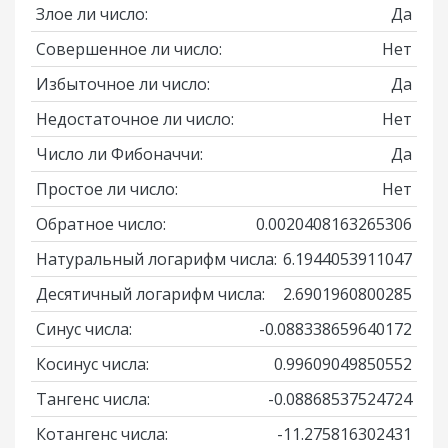
Злое ли число:
Да
Совершенное ли число:
Нет
Избыточное ли число:
Да
Недостаточное ли число:
Нет
Число ли Фибоначчи:
Да
Простое ли число:
Нет
Обратное число:
0.0020408163265306
Натуральный логарифм числа:
6.1944053911047
Десятичный логарифм числа:
2.6901960800285
Синус числа:
-0.088338659640172
Косинус числа:
0.99609049850552
Тангенс числа:
-0.08868537524724
Котангенс числа:
-11.275816302431