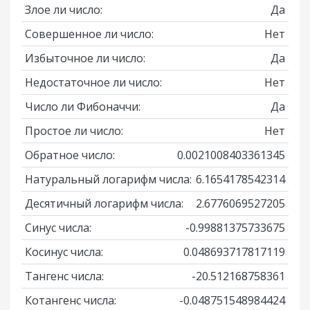
Злое ли число:
Да
Совершенное ли число:
Нет
Избыточное ли число:
Да
Недостаточное ли число:
Нет
Число ли Фибоначчи:
Да
Простое ли число:
Нет
Обратное число:
0.0021008403361345
Натуральный логарифм числа:
6.1654178542314
Десятичный логарифм числа:
2.6776069527205
Синус числа:
-0.99881375733675
Косинус числа:
0.048693717817119
Тангенс числа:
-20.512168758361
Котангенс числа:
-0.048751548984424