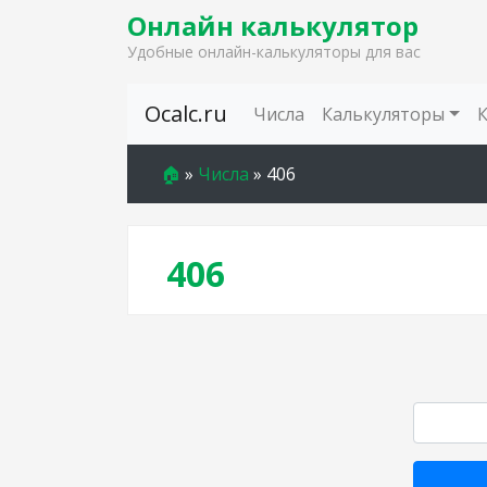
Онлайн калькулятор
Удобные онлайн-калькуляторы для вас
Skip to content
Ocalc.ru
Числа
Калькуляторы
🏠
»
Числа
»
406
406