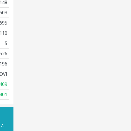
148
603
695
110
5
626
196
DVI
409
401
7.