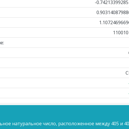
-0.74213399285
0.90314087988
1.1072469669
110010
е:
C
ьное натуральное число, расположенное между 405 и 40