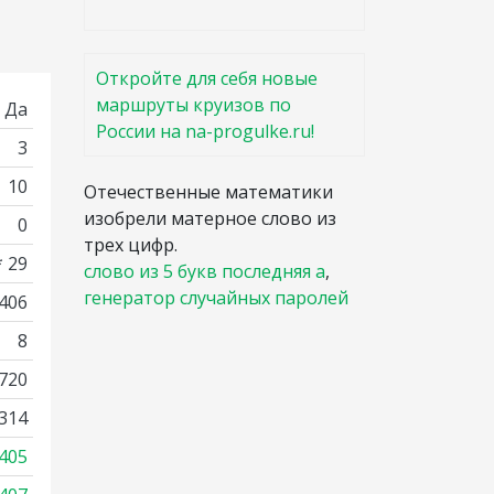
Откройте для себя новые
маршруты круизов по
Да
России на na-progulke.ru!
3
10
Отечественные математики
изобрели матерное слово из
0
трех цифр.
* 29
слово из 5 букв последняя а
,
генератор случайных паролей
 406
8
720
314
405