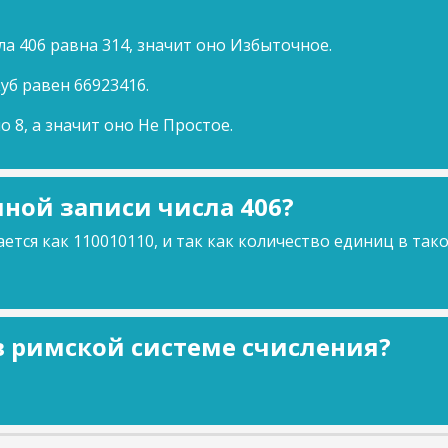
а 406 равна 314, значит оно Избыточное.
куб равен 66923416.
о 8, а значит оно Не Простое.
ной записи числа 406?
ется как 110010110, и так как количество единиц в так
 в римской системе счисления?