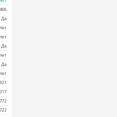
407
406
Да
Нет
Нет
Да
Нет
Да
Нет
921
017
772
722