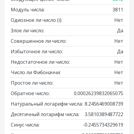
Модуль числа:
3811
Одиозное ли число
(i)
:
Нет
Злое ли число:
Да
Совершенное ли число:
Нет
Избыточное ли число:
Да
Недостаточное ли число:
Нет
Число ли Фибоначчи:
Нет
Простое ли число:
Нет
Обратное число:
0.00026239832065075
Натуральный логарифм числа:
8.2456469008739
Десятичный логарифм числа:
3.5810389487722
Синус числа:
-0.2455734329619