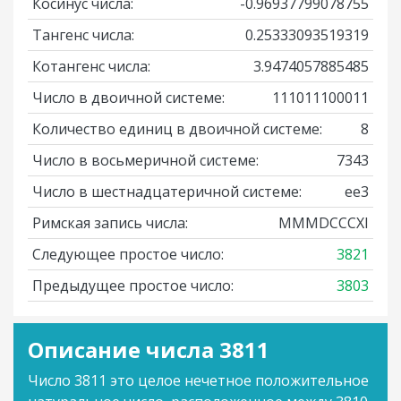
Косинус числа:
-0.96937799078755
Тангенс числа:
0.25333093519319
Котангенс числа:
3.9474057885485
Число в двоичной системе:
111011100011
Количество единиц в двоичной системе:
8
Число в восьмеричной системе:
7343
Число в шестнадцатеричной системе:
ee3
Римская запись числа:
MMMDCCCXI
Следующее простое число:
3821
Предыдущее простое число:
3803
Описание числа 3811
Число 3811 это целое нечетное положительное