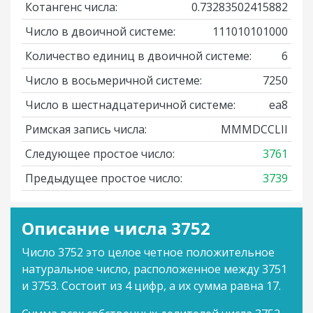
Котангенс числа:
0.73283502415882
Число в двоичной системе:
111010101000
Количество единиц в двоичной системе:
6
Число в восьмеричной системе:
7250
Число в шестнадцатеричной системе:
ea8
Римская запись числа:
MMMDCCLII
Следующее простое число:
3761
Предыдущее простое число:
3739
Описание числа 3752
Число 3752 это целое четное положительное
натуральное число, расположенное между 3751
и 3753. Состоит из 4 цифр, а их сумма равна 17.