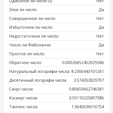
Одиозное ли число
(i)
:
Нет
Злое ли число:
Да
Совершенное ли число:
Нет
Избыточное ли число:
Да
Недостаточное ли число:
Нет
Число ли Фибоначчи:
Да
Простое ли число:
Нет
Обратное число:
0.00026652452025586
Натуральный логарифм числа:
8.2300443101261
Десятичный логарифм числа:
3.574262829707
Синус числа:
0.80659662746381
Косинус числа:
0.59110225897386
Тангенс числа:
1.3645636016754