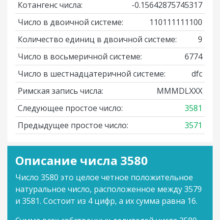
Котангенс числа:
-0.15642875745317
Число в двоичной системе:
110111111100
Количество единиц в двоичной системе:
9
Число в восьмеричной системе:
6774
Число в шестнадцатеричной системе:
dfc
Римская запись числа:
MMMDLXXX
Следующее простое число:
3581
Предыдущее простое число:
3571
Описание числа 3580
Число 3580 это целое четное положительное
натуральное число, расположенное между 3579
и 3581. Состоит из 4 цифр, а их сумма равна 16.