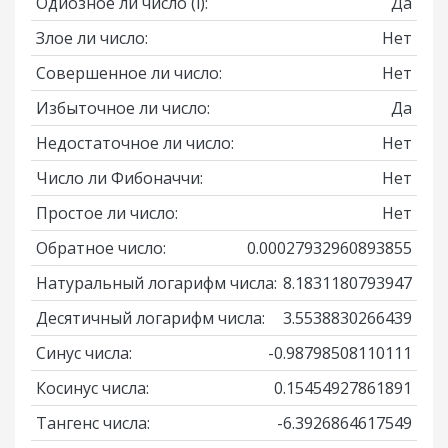
Одиозное ли число
(i)
:
Да
Злое ли число:
Нет
Совершенное ли число:
Нет
Избыточное ли число:
Да
Недостаточное ли число:
Нет
Число ли Фибоначчи:
Нет
Простое ли число:
Нет
Обратное число:
0.00027932960893855
Натуральный логарифм числа:
8.1831180793947
Десятичный логарифм числа:
3.5538830266439
Синус числа:
-0.98798508110111
Косинус числа:
0.15454927861891
Тангенс числа:
-6.3926864617549