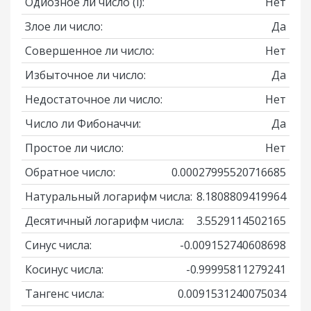
Одиозное ли число
(i)
:
Нет
Злое ли число:
Да
Совершенное ли число:
Нет
Избыточное ли число:
Да
Недостаточное ли число:
Нет
Число ли Фибоначчи:
Да
Простое ли число:
Нет
Обратное число:
0.00027995520716685
Натуральный логарифм числа:
8.1808809419964
Десятичный логарифм числа:
3.5529114502165
Синус числа:
-0.009152740608698
Косинус числа:
-0.99995811279241
Тангенс числа:
0.0091531240075034