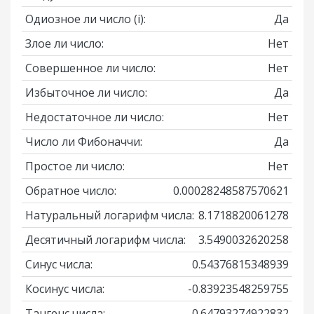
Одиозное ли число
(i)
:
Да
Злое ли число:
Нет
Совершенное ли число:
Нет
Избыточное ли число:
Да
Недостаточное ли число:
Нет
Число ли Фибоначчи:
Да
Простое ли число:
Нет
Обратное число:
0.00028248587570621
Натуральный логарифм числа:
8.1718820061278
Десятичный логарифм числа:
3.5490032620258
Синус числа:
0.54376815348939
Косинус числа:
-0.83923548259755
Тангенс числа:
-0.64793274922832