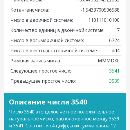
Котангенс числа:
-1.5433700506588
Число в двоичной системе:
110111010100
Количество единиц в двоичной системе:
7
Число в восьмеричной системе:
6724
Число в шестнадцатеричной системе:
dd4
Римская запись числа:
MMMDXL
Следующее простое число:
3541
Предыдущее простое число:
3539
Описание числа 3540
Число 3540 это целое четное положительное
натуральное число, расположенное между 3539
и 3541. Состоит из 4 цифр, а их сумма равна 12.