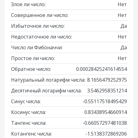
Злое ли число:
Нет
Совершенное ли число:
Нет
Избыточное ли число:
Да
Недостаточное ли число:
Нет
Число ли Фибоначчи:
Да
Простое ли число:
Нет
Обратное число:
0.00028425241614554
Натуральный логарифм числа:
8.1656479252975
Десятичный логарифм числа:
3.5462958351214
Синус числа:
-0.55117518495429
Косинус числа:
0.83438954660914
Тангенс числа:
-0.66057297481038
Котангенс числа:
-1.5138372869206