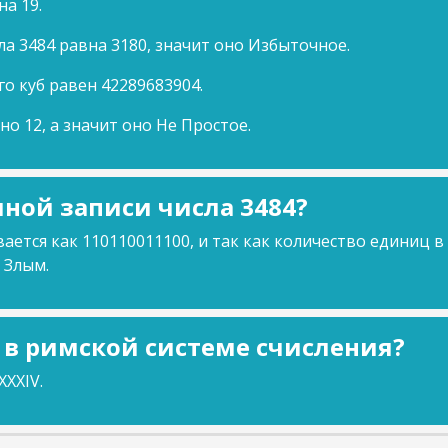
на 19.
ла 3484 равна 3180, значит оно Избыточное.
го куб равен 42289683904.
но 12, а значит оно Не Простое.
ной записи числа 3484?
ается как 110110011100, и так как количество единиц в
 Злым.
4 в римской системе счисления?
XXIV.