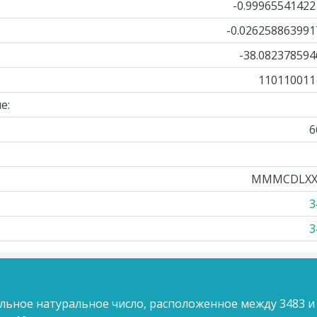
-0.99965541422
-0.026258863991
-38.082378594
110110011
е:
6
MMMCDLXX
3
3
льное натуральное число, расположенное между 3483 и