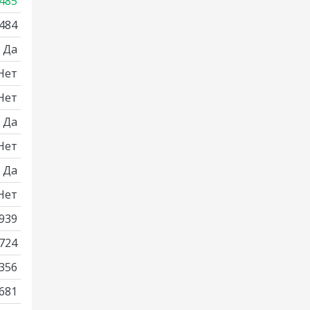
485
484
Да
Нет
Нет
Да
Нет
Да
Нет
939
724
356
681