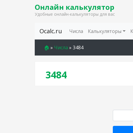
Онлайн калькулятор
Удобные онлайн-калькуляторы для вас
Skip to content
Ocalc.ru
Числа
Калькуляторы
🏠
»
Числа
»
3484
3484