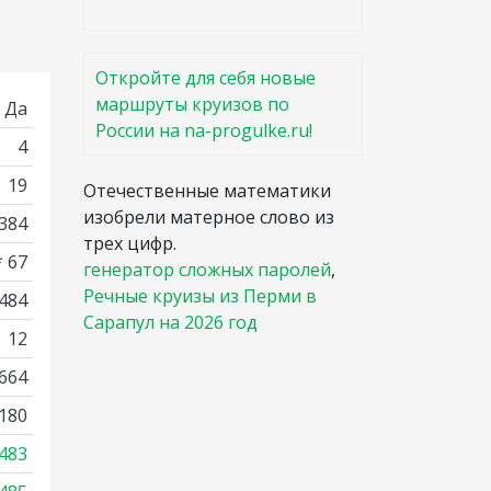
Откройте для себя новые
маршруты круизов по
Да
России на na-progulke.ru!
4
19
Отечественные математики
изобрели матерное слово из
384
трех цифр.
* 67
генератор сложных паролей
,
Речные круизы из Перми в
3484
Сарапул на 2026 год
12
664
180
483