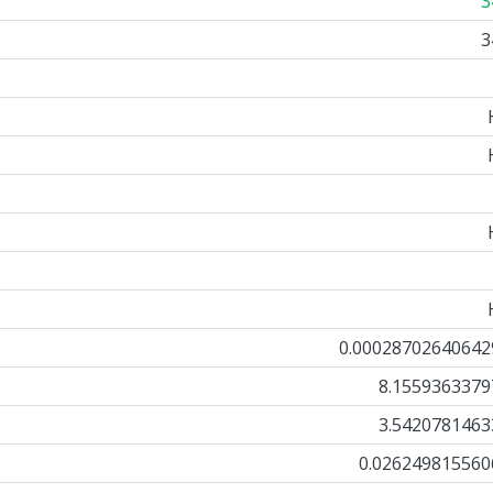
3
3
0.00028702640642
8.1559363379
3.5420781463
0.026249815560