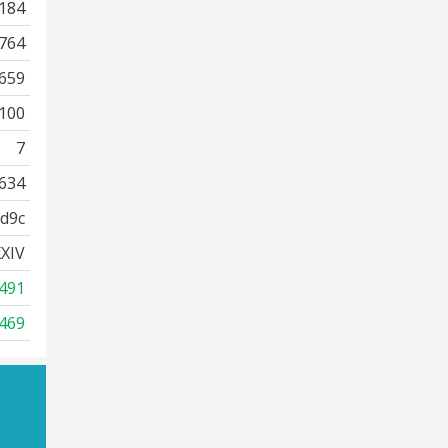
184
764
659
100
7
634
d9c
XIV
491
469