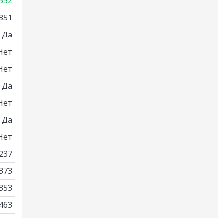
352
351
Да
Нет
Нет
Да
Нет
Да
Нет
237
373
353
463