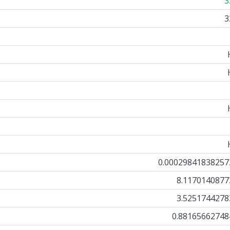
3
3
0.00029841838257
8.1170140877
3.5251744278
0.88165662748