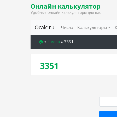
Онлайн калькулятор
Удобные онлайн-калькуляторы для вас
Skip to content
Ocalc.ru
Числа
Калькуляторы
🏠
»
Числа
»
3351
3351