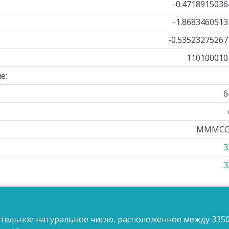
-0.4718915036
-1.8683460513
-0.53523275267
110100010
е:
6
MMMCC
3
3
ительное натуральное число, расположенное между 3350