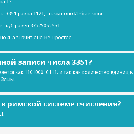
на 12.
ла 3351 равна 1121, значит оно Избыточное.
го куб равен 37629052551.
но 4, а значит оно Не Простое.
ной записи числа 3351?
ается как 110100010111, и так как количество единиц в
 Злым.
1 в римской системе счисления?
I.