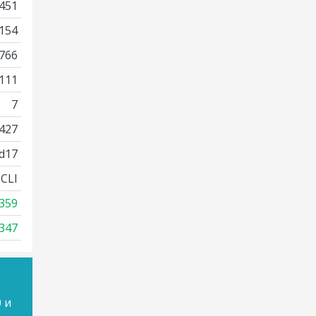
451
154
766
111
7
427
d17
CLI
359
347
 и