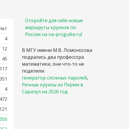
Откройте для себя новые
маршруты круизов по
Нет
России на na-progulke.ru!
4
12
В МГУ имени М.В. Ломоносова
подрались два профессора
45
математики, они что-то не
1117
поделили.
генератор сложных паролей
,
3351
Речные круизы из Перми в
4
Сарапул на 2026 год
472
121
350