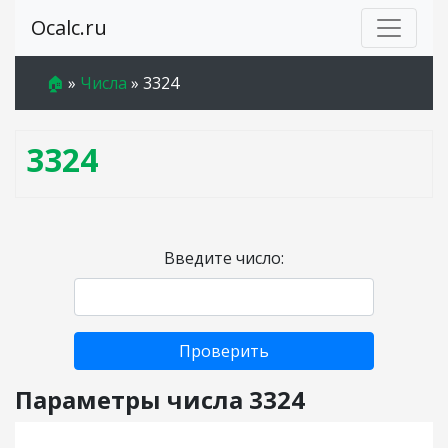
Ocalc.ru
🏠
»
Числа
»
3324
3324
Введите число:
Проверить
Параметры числа 3324