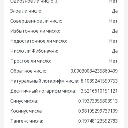
Одиозное ли число
(i)
:
Нет
Злое ли число:
Да
Совершенное ли число:
Нет
Избыточное ли число:
Да
Недостаточное ли число:
Нет
Число ли Фибоначчи:
Да
Простое ли число:
Нет
Обратное число:
0.00030084235860409
Натуральный логарифм числа:
8.1089241559753
Десятичный логарифм числа:
3.5216610151121
Синус числа:
0.19373955803913
Косинус числа:
0.98105299737109
Тангенс числа:
0.19748123552783