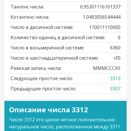
Тангенс числа:
0.95301116101337
Котангенс числа:
1.0493056544444
Число в двоичной системе:
110011110000
Количество единиц в двоичной системе:
6
Число в восьмеричной системе:
6360
Число в шестнадцатеричной системе:
cf0
Римская запись числа:
MMMCCCXII
Следующее простое число:
3313
Предыдущее простое число:
3307
Описание числа 3312
Число 3312 это целое четное положительное
натуральное число, расположенное между 3311