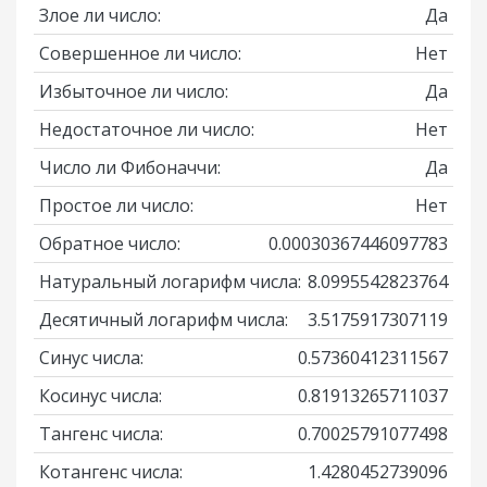
Злое ли число:
Да
Совершенное ли число:
Нет
Избыточное ли число:
Да
Недостаточное ли число:
Нет
Число ли Фибоначчи:
Да
Простое ли число:
Нет
Обратное число:
0.00030367446097783
Натуральный логарифм числа:
8.0995542823764
Десятичный логарифм числа:
3.5175917307119
Синус числа:
0.57360412311567
Косинус числа:
0.81913265711037
Тангенс числа:
0.70025791077498
Котангенс числа:
1.4280452739096