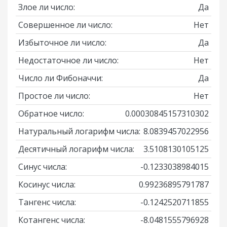
Злое ли число:
Да
Совершенное ли число:
Нет
Избыточное ли число:
Да
Недостаточное ли число:
Нет
Число ли Фибоначчи:
Да
Простое ли число:
Нет
Обратное число:
0.00030845157310302
Натуральный логарифм числа:
8.0839457022956
Десятичный логарифм числа:
3.5108130105125
Синус числа:
-0.1233038984015
Косинус числа:
0.99236895791787
Тангенс числа:
-0.1242520711855
Котангенс числа:
-8.0481555796928