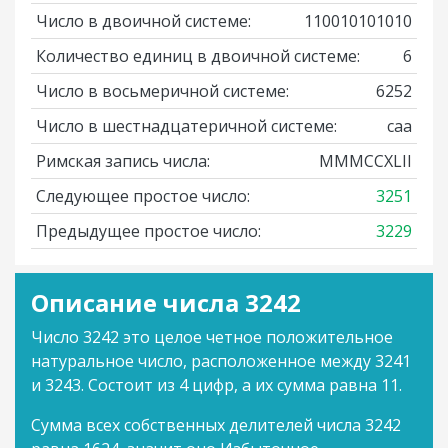
Число в двоичной системе:
110010101010
Количество единиц в двоичной системе:
6
Число в восьмеричной системе:
6252
Число в шестнадцатеричной системе:
caa
Римская запись числа:
MMMCCXLII
Следующее простое число:
3251
Предыдущее простое число:
3229
Описание числа 3242
Число 3242 это целое четное положительное
натуральное число, расположенное между 3241
и 3243. Состоит из 4 цифр, а их сумма равна 11.
Сумма всех собственных делителей числа 3242