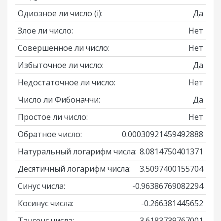
Одиозное ли число
(i)
:
Да
Злое ли число:
Нет
Совершенное ли число:
Нет
Избыточное ли число:
Да
Недостаточное ли число:
Нет
Число ли Фибоначчи:
Да
Простое ли число:
Нет
Обратное число:
0.00030921459492888
Натуральный логарифм числа:
8.0814750401371
Десятичный логарифм числа:
3.5097400155704
Синус числа:
-0.96386769082294
Косинус числа:
-0.266381445652
Тангенс числа:
3.6183739767001