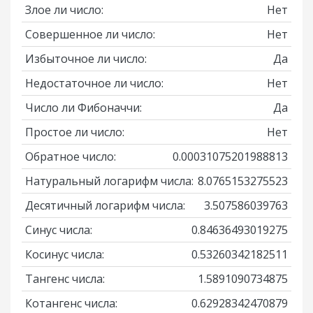
Злое ли число:
Нет
Совершенное ли число:
Нет
Избыточное ли число:
Да
Недостаточное ли число:
Нет
Число ли Фибоначчи:
Да
Простое ли число:
Нет
Обратное число:
0.00031075201988813
Натуральный логарифм числа:
8.0765153275523
Десятичный логарифм числа:
3.507586039763
Синус числа:
0.84636493019275
Косинус числа:
0.53260342182511
Тангенс числа:
1.5891090734875
Котангенс числа:
0.62928342470879