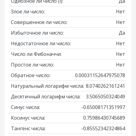
Одиозное ли число
(i)
:
Да
Злое ли число:
Нет
Совершенное ли число:
Нет
Избыточное ли число:
Да
Недостаточное ли число:
Нет
Число ли Фибоначчи:
Нет
Простое ли число:
Нет
Обратное число:
0.00031152647975078
Натуральный логарифм числа:
8.0740262161241
Десятичный логарифм числа:
3.5065050324049
Синус числа:
-0.65008171351997
Косинус числа:
0.75986430745689
Тангенс числа:
-0.85552342324864