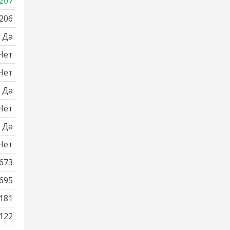
207
206
Да
Нет
Нет
Да
Нет
Да
Нет
673
695
181
122