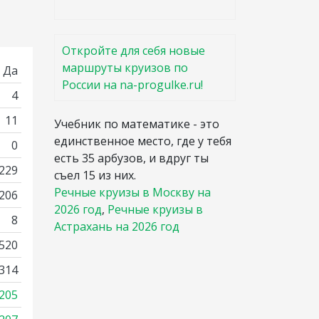
Откройте для себя новые
маршруты круизов по
Да
России на na-progulke.ru!
4
11
Учебник по математике - это
единственное место, где у тебя
0
есть 35 арбузов, и вдруг ты
 229
съел 15 из них.
Речные круизы в Москву на
3206
2026 год
,
Речные круизы в
8
Астрахань на 2026 год
520
314
205