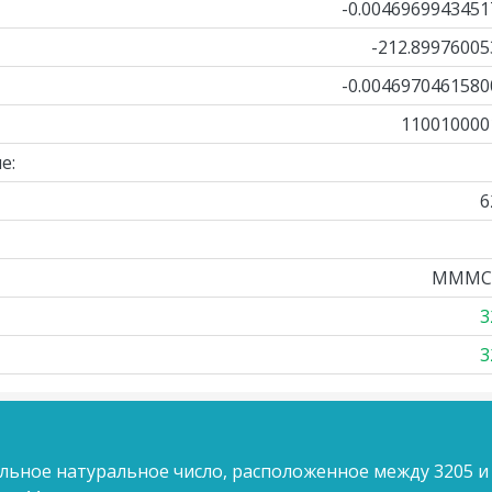
-0.0046969943451
-212.89976005
-0.0046970461580
110010000
е:
6
MMMC
3
3
льное натуральное число, расположенное между 3205 и