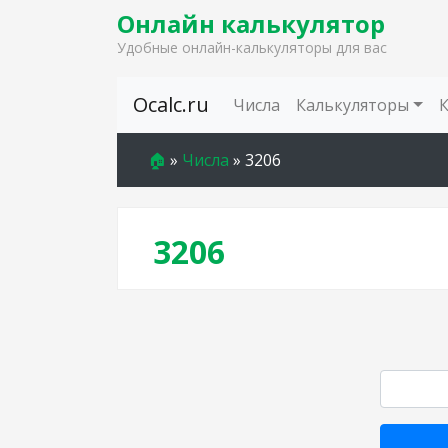
Онлайн калькулятор
Удобные онлайн-калькуляторы для вас
Skip to content
Ocalc.ru
Числа
Калькуляторы
🏠
»
Числа
»
3206
3206