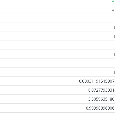
3
3
0.00031191515907
8.0727793331
3.5059635180
0.99998896906