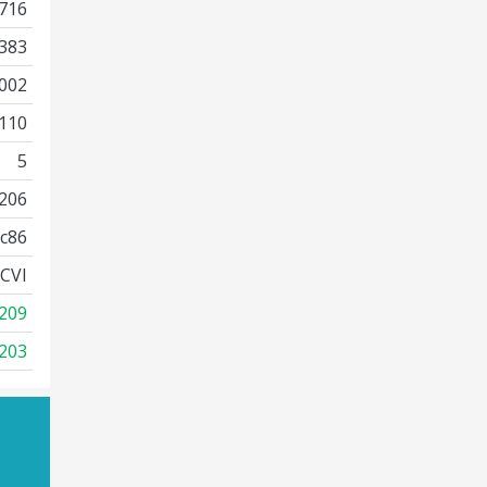
716
383
002
110
5
206
c86
CVI
209
203