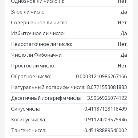
Одиозное ли число
(i)
:
Нет
Злое ли число:
Да
Совершенное ли число:
Нет
Избыточное ли число:
Да
Недостаточное ли число:
Нет
Число ли Фибоначчи:
Да
Простое ли число:
Нет
Обратное число:
0.00031210986267166
Натуральный логарифм числа:
8.0721553081883
Десятичный логарифм числа:
3.5056925074122
Синус числа:
-0.41187128118499
Косинус числа:
0.91124203575946
Тангенс числа:
-0.45198889540002