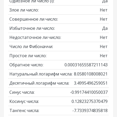
Одиозное ли число
(i)
:
Да
Злое ли число:
Нет
Совершенное ли число:
Нет
Избыточное ли число:
Да
Недостаточное ли число:
Нет
Число ли Фибоначчи:
Нет
Простое ли число:
Нет
Обратное число:
0.00031655587211143
Натуральный логарифм числа:
8.0580108008021
Десятичный логарифм числа:
3.4995496259051
Синус числа:
-0.99174410050037
Косинус числа:
0.12823275370479
Тангенс числа:
-7.7339374835818