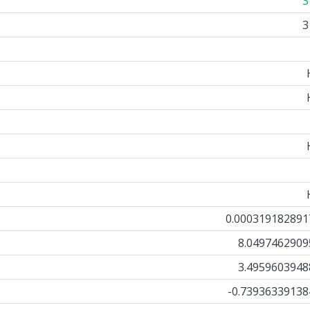
3
3
0.000319182891
8.0497462909
3.4959603948
-0.73936339138