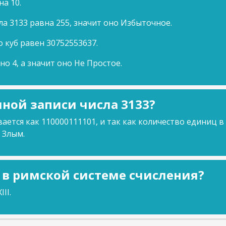
на 10.
ла 3133 равна 255, значит оно Избыточное.
о куб равен 30752553637.
но 4, а значит оно Не Простое.
ной записи числа 3133?
ается как 110000111101, и так как количество единиц в
 Злым.
3 в римской системе счисления?
II.