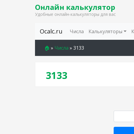
Онлайн калькулятор
Удобные онлайн-калькуляторы для вас
Skip to content
Ocalc.ru
Числа
Калькуляторы
🏠
»
Числа
»
3133
3133