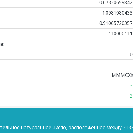
-0.67330659842
1.0981080433
0.91065720357
110000111
е:
6
MMMCXXX
3
3
ительное натуральное число, расположенное между 3132