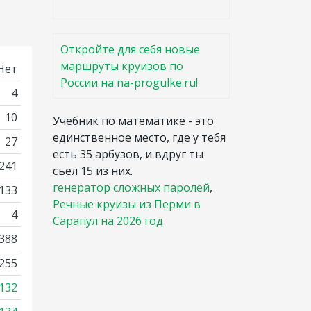
Откройте для себя новые
маршруты круизов по
Нет
России на na-progulke.ru!
4
10
Учебник по математике - это
единственное место, где у тебя
27
есть 35 арбузов, и вдруг ты
 241
съел 15 из них.
генератор сложных паролей
,
3133
Речные круизы из Перми в
4
Сарапул на 2026 год
388
255
132