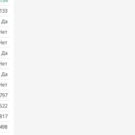
134
133
Да
Нет
Нет
Да
Нет
Да
Нет
797
522
817
498