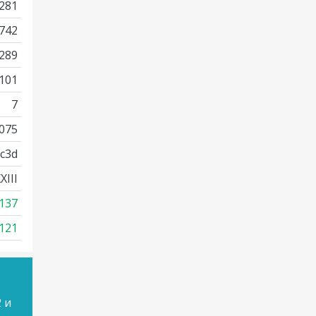
281
742
289
101
7
075
c3d
III
137
121
 и