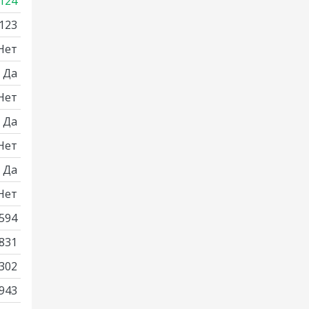
124
123
Нет
Да
Нет
Да
Нет
Да
Нет
594
831
302
943