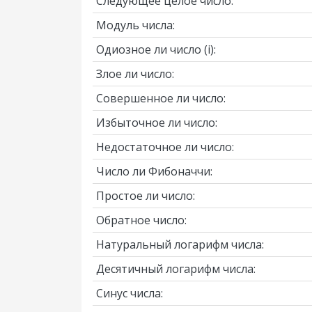
Следующее целое число:
Модуль числа:
Одиозное ли число
(i)
:
Злое ли число:
Совершенное ли число:
Избыточное ли число:
Недостаточное ли число:
Число ли Фибоначчи:
Простое ли число:
Обратное число:
Натуральный логарифм числа:
Десятичный логарифм числа:
Синус числа: