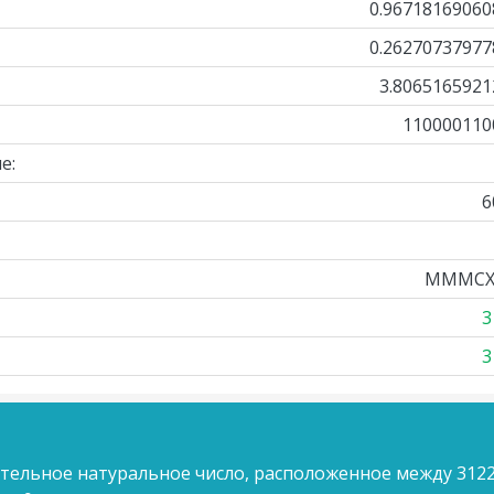
0.96718169060
0.26270737977
3.8065165921
110000110
е:
6
MMMCXX
3
3
ительное натуральное число, расположенное между 3122