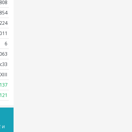
808
854
224
011
6
063
c33
III
137
121
 и