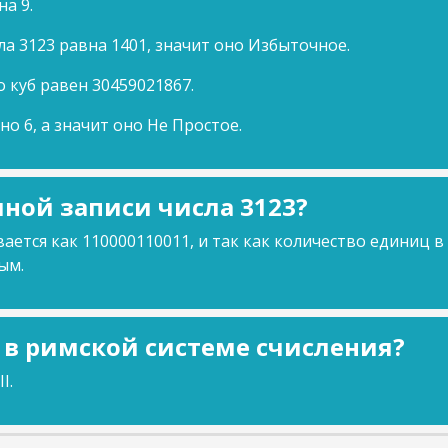
на 9.
ла 3123 равна 1401, значит оно Избыточное.
о куб равен 30459021867.
но 6, а значит оно Не Простое.
ной записи числа 3123?
ается как 110000110011, и так как количество единиц в
ым.
3 в римской системе счисления?
I.