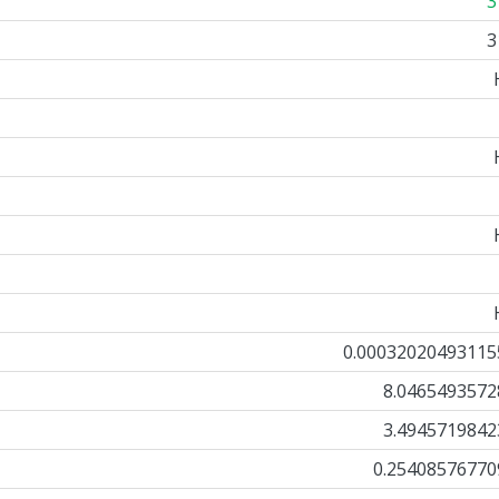
3
3
0.00032020493115
8.0465493572
3.4945719842
0.25408576770