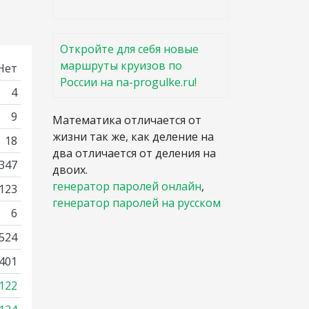
Откройте для себя новые
маршруты круизов по
Нет
России на na-progulke.ru!
4
9
Математика отличается от
жизни так же, как деление на
18
два отличается от деления на
 347
двоих.
генератор паролей онлайн
,
3123
генератор паролей на русском
6
524
401
122