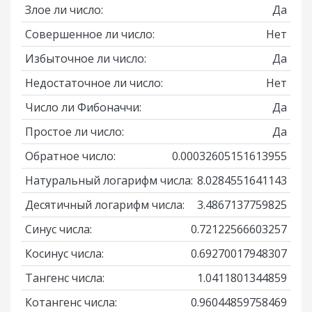
Злое ли число:
Да
Совершенное ли число:
Нет
Избыточное ли число:
Да
Недостаточное ли число:
Нет
Число ли Фибоначчи:
Да
Простое ли число:
Да
Обратное число:
0.00032605151613955
Натуральный логарифм числа:
8.0284551641143
Десятичный логарифм числа:
3.4867137759825
Синус числа:
0.72122566603257
Косинус числа:
0.69270017948307
Тангенс числа:
1.0411801344859
Котангенс числа:
0.96044859758469