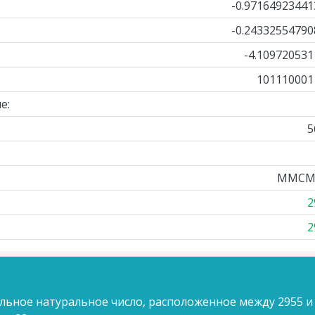
-0.97164923441
-0.24332554790
-4.109720531
101110001
е:
5
MMCM
2
2
льное натуральное число, расположенное между 2955 и