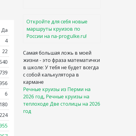
Откройте для себя новые
маршруты круизов по
Да
России на na-progulke.ru!
4
22
Самая большая ложь в моей
жизни - это фраза математички
540
в школе: У тебя не будет всегда
 739
с собой калькулятора в
кармане
2956
Речные круизы из Перми на
6
2026 год
,
Речные круизы на
теплоходе Две столицы на 2026
180
год
224
955