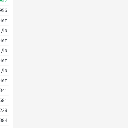
957
956
Нет
Да
Нет
Да
Нет
Да
Нет
341
681
228
384