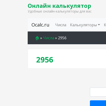
Онлайн калькулятор
Удобные онлайн-калькуляторы для вас
Skip to content
Ocalc.ru
Числа
Калькуляторы
🏠
»
Числа
»
2956
2956