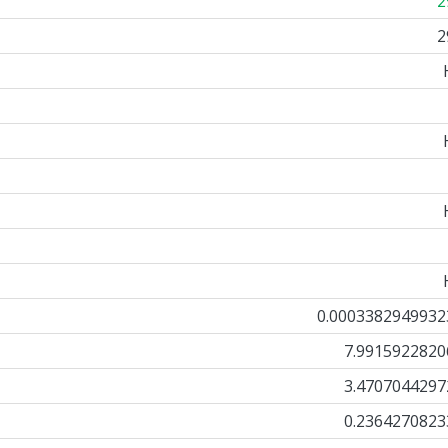
2
2
0.0003382949932
7.9915922820
3.4707044297
0.2364270823