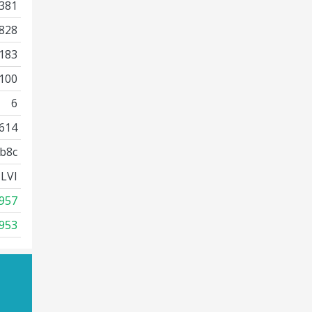
381
828
183
100
6
614
b8c
LVI
957
953