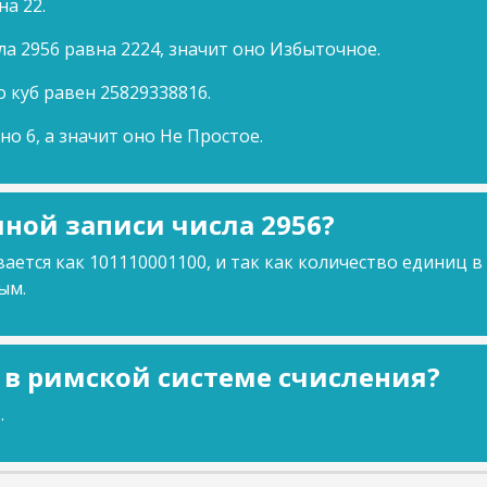
на 22.
ла 2956 равна 2224, значит оно Избыточное.
о куб равен 25829338816.
но 6, а значит оно Не Простое.
ной записи числа 2956?
ается как 101110001100, и так как количество единиц в
ым.
6 в римской системе счисления?
.