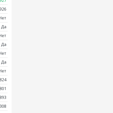
927
926
Нет
Да
Нет
Да
Нет
Да
Нет
824
801
893
308