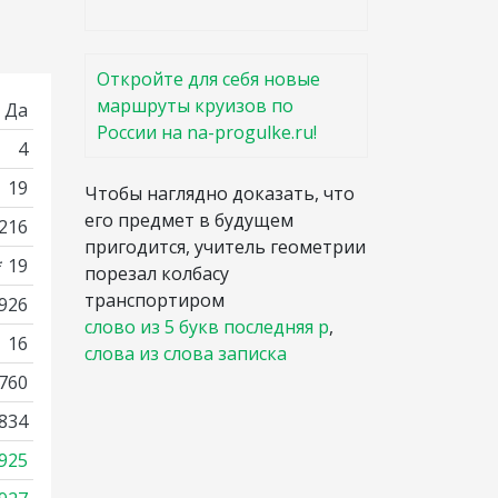
Откройте для себя новые
маршруты круизов по
Да
России на na-progulke.ru!
4
19
Чтобы наглядно доказать, что
его предмет в будущем
216
пригодится, учитель геометрии
* 19
порезал колбасу
транспортиром
2926
слово из 5 букв последняя р
,
16
слова из слова записка
760
834
925