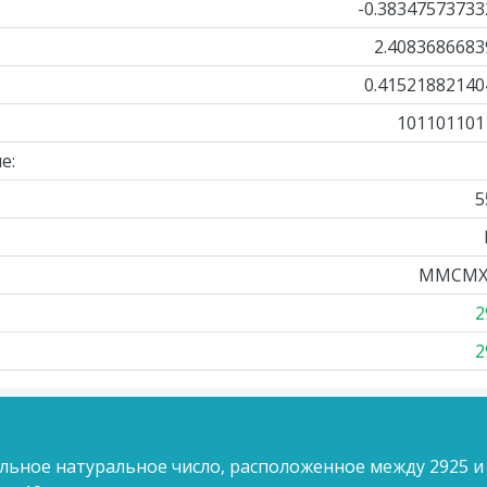
-0.38347573733
2.4083686683
0.41521882140
101101101
е:
5
MMCMX
2
2
льное натуральное число, расположенное между 2925 и