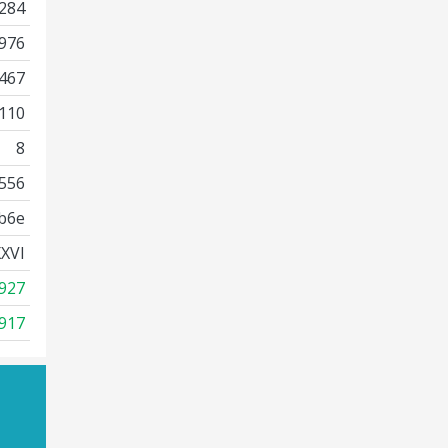
284
976
467
110
8
556
b6e
XVI
927
917