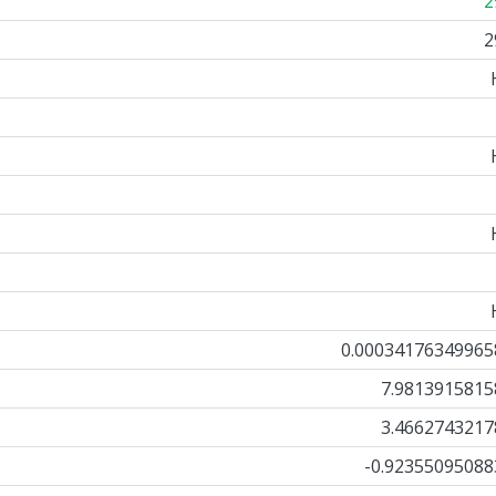
2
2
0.00034176349965
7.9813915815
3.4662743217
-0.92355095088