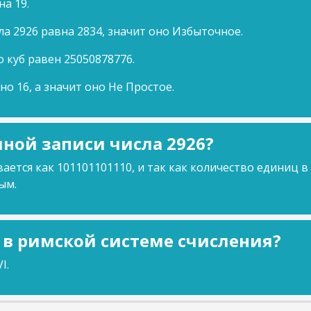
на 19.
ла 2926 равна 2834, значит оно Избыточное.
о куб равен 25050878776.
но 16, а значит оно Не Простое.
ной записи числа 2926?
ается как 101101101110, и так как количество единиц в
ым.
6 в римской системе счисления?
I.