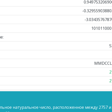
0.94975320690
-0.32955903880
-3.0343576787
101011000
е:
5
MMDCCLV
2
2
льное натуральное число, расположенное между 2757 и