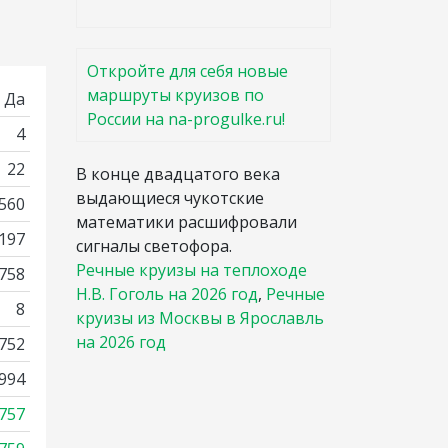
Откройте для себя новые
маршруты круизов по
Да
России на na-progulke.ru!
4
22
В конце двадцатого века
выдающиеся чукотские
560
математики расшифровали
 197
сигналы светофора.
Речные круизы на теплоходе
2758
Н.В. Гоголь на 2026 год
,
Речные
8
круизы из Москвы в Ярославль
на 2026 год
752
994
757