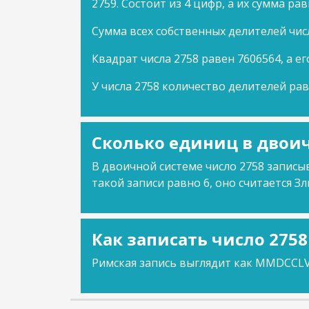
2759. Состоит из 4 цифр, а их сумма рав
Сумма всех собственных делителей чис
Квадрат числа 2758 равен 7606564, а ег
У числа 2758 количество делителей рав
Сколько единиц в двоич
В двоичной системе число 2758 записыв
такой записи равно 6, оно считается Зл
Как записать число 275
Римская запись выглядит как MMDCCLVI