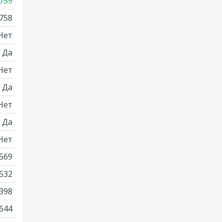
759
758
Нет
Да
Нет
Да
Нет
Да
Нет
569
532
398
644