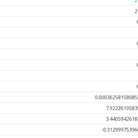
2
2
0.00036258158085
7.9222610583
3.4405942618
-0.31299975396