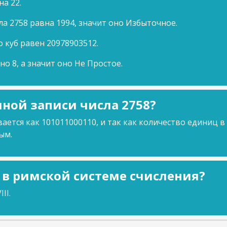
на 22.
ла 2758 равна 1994, значит оно Избыточное.
о куб равен 20978903512.
но 8, а значит оно Не Простое.
ной записи числа 2758?
ается как 101011000110, и так как количество единиц в
ым.
8 в римской системе счисления?
II.