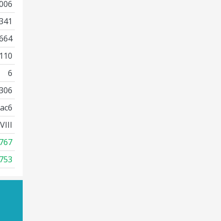
006
341
664
110
6
306
ac6
III
767
753