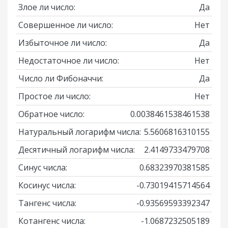
Злое ли число:
Да
Совершенное ли число:
Нет
Избыточное ли число:
Да
Недостаточное ли число:
Нет
Число ли Фибоначчи:
Да
Простое ли число:
Нет
Обратное число:
0.0038461538461538
Натуральный логарифм числа:
5.5606816310155
Десятичный логарифм числа:
2.4149733479708
Синус числа:
0.68323970381585
Косинус числа:
-0.73019415714564
Тангенс числа:
-0.93569593392347
Котангенс числа:
-1.0687232505189