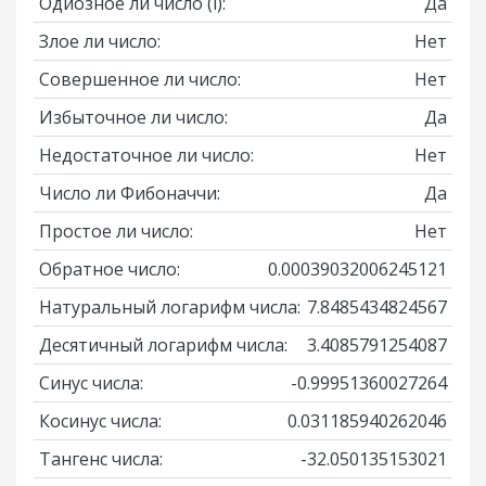
Одиозное ли число
(i)
:
Да
Злое ли число:
Нет
Совершенное ли число:
Нет
Избыточное ли число:
Да
Недостаточное ли число:
Нет
Число ли Фибоначчи:
Да
Простое ли число:
Нет
Обратное число:
0.00039032006245121
Натуральный логарифм числа:
7.8485434824567
Десятичный логарифм числа:
3.4085791254087
Синус числа:
-0.99951360027264
Косинус числа:
0.031185940262046
Тангенс числа:
-32.050135153021