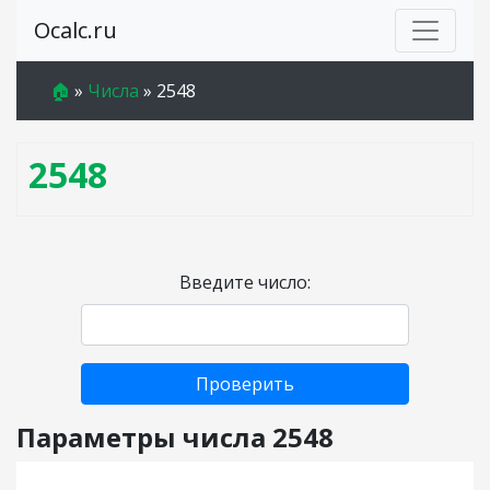
Ocalc.ru
🏠
»
Числа
»
2548
2548
Введите число:
Проверить
Параметры числа 2548