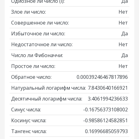
Одиозное ли число
(i)
:
Да
Злое ли число:
Нет
Совершенное ли число:
Нет
Избыточное ли число:
Да
Недостаточное ли число:
Нет
Число ли Фибоначчи:
Да
Простое ли число:
Нет
Обратное число:
0.00039246467817896
Натуральный логарифм числа:
7.8430640166921
Десятичный логарифм числа:
3.4061994236633
Синус числа:
-0.16756373108002
Косинус числа:
-0.98586124582851
Тангенс числа:
0.16996685059793