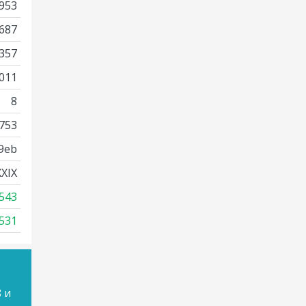
953
687
357
011
8
753
9eb
XIX
543
531
 и