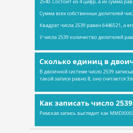
2540. Состоит из 4 цифр, а их сумма рав
Сумма всех собственных делителей числ
Квадрат числа 2539 равен 6446521, а ег
У числа 2539 количество делителей рав
Сколько единиц в двоич
В двоичной системе число 2539 записыв
такой записи равно 8, оно считается Зл
Как записать число 253
Римская запись выглядит как MMDXXXIX