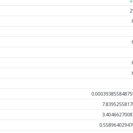
2
2
0.00039385584875
7.8395255817
3.4046627008
0.55896402947