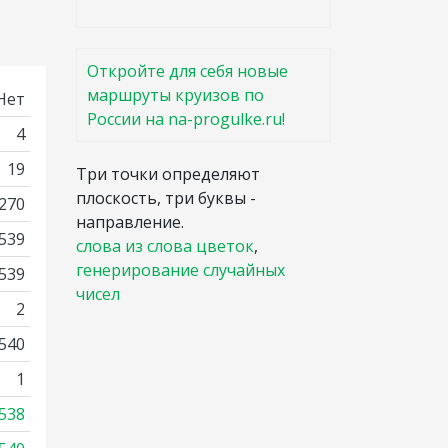
Откройте для себя новые
маршруты круизов по
Нет
России на na-progulke.ru!
4
19
Три точки определяют
плоскость, три буквы -
270
направление.
539
слова из слова цветок
,
генерирование случайных
2539
чисел
2
540
1
538