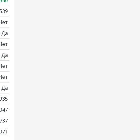
540
539
Нет
Да
Нет
Да
Нет
Нет
Да
935
047
737
071