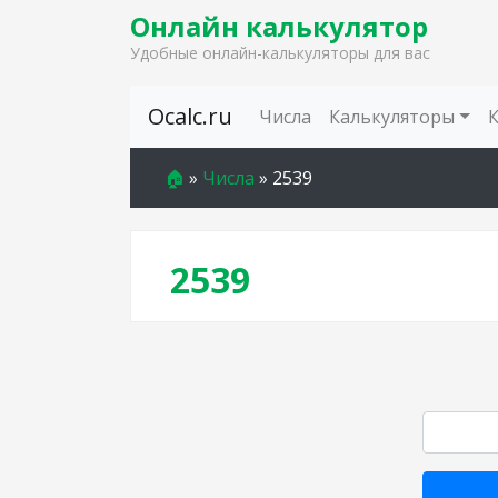
Онлайн калькулятор
Удобные онлайн-калькуляторы для вас
Skip to content
Ocalc.ru
Числа
Калькуляторы
🏠
»
Числа
»
2539
2539