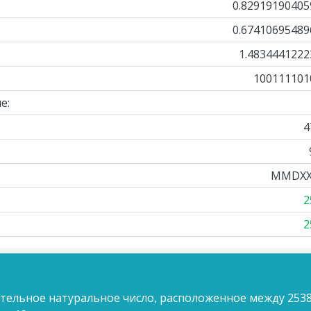
0.82919190405
0.67410695489
1.4834441222
100111101
е:
4
MMDXX
2
2
ительное натуральное число, расположенное между 2538