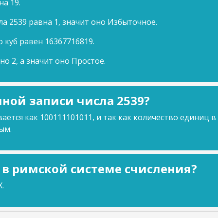
на 19.
а 2539 равна 1, значит оно Избыточное.
о куб равен 16367716819.
но 2, а значит оно Простое.
ной записи числа 2539?
ается как 100111101011, и так как количество единиц в
ым.
9 в римской системе счисления?
.