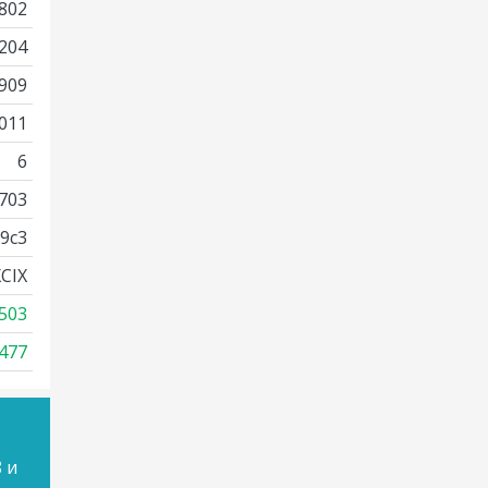
802
204
909
011
6
703
9c3
CIX
503
477
 и