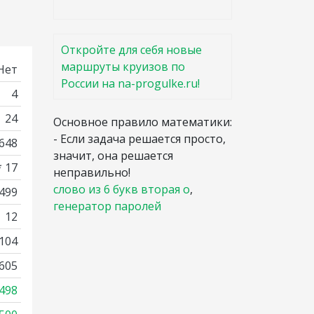
Откройте для себя новые
маршруты круизов по
Нет
России на na-progulke.ru!
4
24
Основное правило математики:
- Если задача решается просто,
648
значит, она решается
* 17
неправильно!
слово из 6 букв вторая о
,
2499
генератор паролей
12
104
605
498