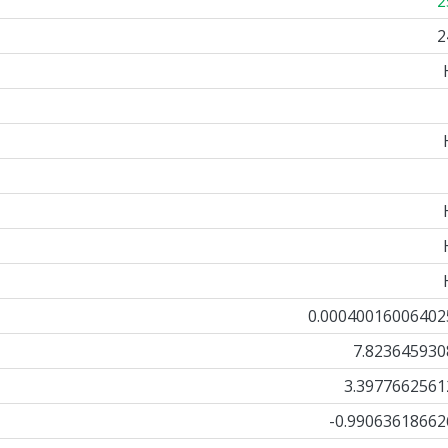
2
2
0.00040016006402
7.823645930
3.3977662561
-0.99063618662