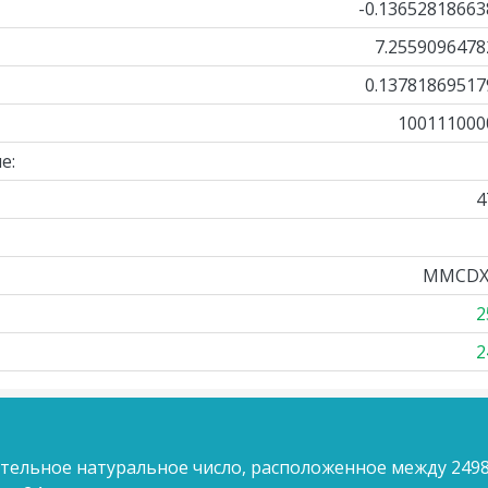
-0.13652818663
7.2559096478
0.13781869517
100111000
е:
4
MMCDX
2
2
ительное натуральное число, расположенное между 2498