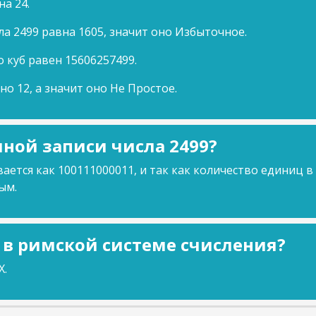
на 24.
ла 2499 равна 1605, значит оно Избыточное.
о куб равен 15606257499.
но 12, а значит оно Не Простое.
ной записи числа 2499?
ается как 100111000011, и так как количество единиц в
ым.
9 в римской системе счисления?
X.