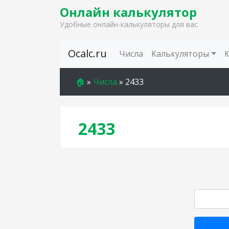
Онлайн калькулятор
Удобные онлайн-калькуляторы для вас
Skip to content
Ocalc.ru
Числа
Калькуляторы
🏠
»
Числа
»
2433
2433