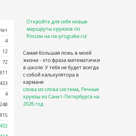
Откройте для себя новые
маршруты круизов по
Нет
России на na-progulke.ru!
4
12
Самая большая ложь в моей
жизни - это фраза математички
72
в школе: У тебя не будет всегда
 811
с собой калькулятора в
кармане
2433
слова из слова система
,
Речные
4
круизы из Санкт-Петербурга на
2026 год
248
815
432