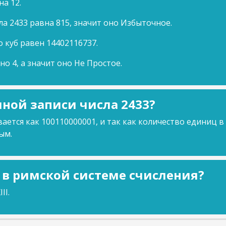
на 12.
ла 2433 равна 815, значит оно Избыточное.
о куб равен 14402116737.
но 4, а значит оно Не Простое.
ной записи числа 2433?
ается как 100110000001, и так как количество единиц в
ым.
3 в римской системе счисления?
II.