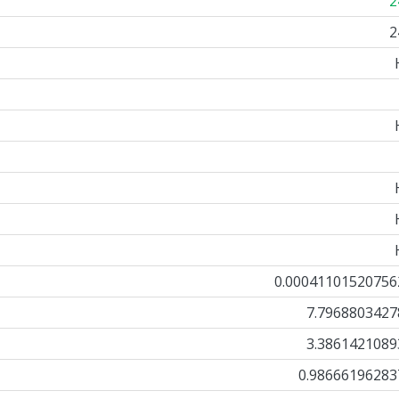
2
2
0.00041101520756
7.7968803427
3.3861421089
0.98666196283