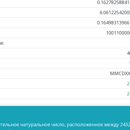
0.16278258841
6.0612254200
0.16498313966
100110000
е:
4
MMCDXXX
2
2
ительное натуральное число, расположенное между 2432