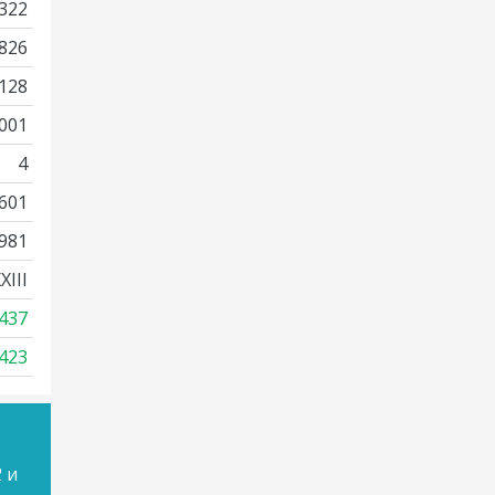
322
826
128
001
4
601
981
III
437
423
 и