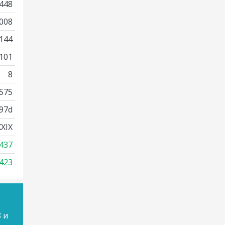
448
008
144
101
8
575
97d
XIX
437
423
 и