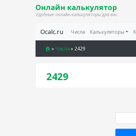
Онлайн калькулятор
Удобные онлайн-калькуляторы для вас
Skip to content
Ocalc.ru
Числа
Калькуляторы
🏠
»
Числа
»
2429
2429