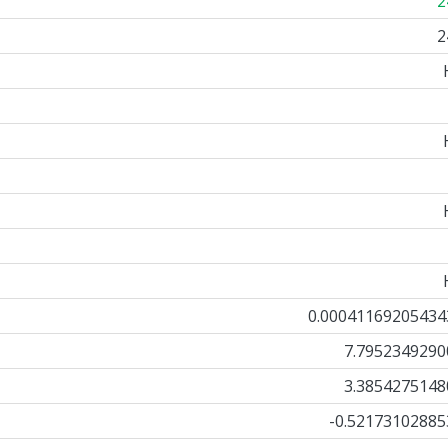
2
2
0.00041169205434
7.7952349290
3.3854275148
-0.52173102885