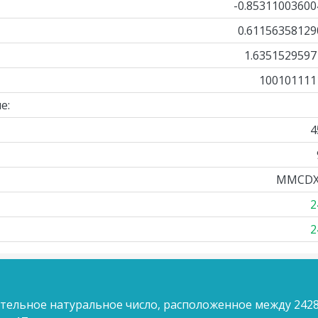
-0.85311003600
0.61156358129
1.6351529597
100101111
е:
4
MMCDX
2
2
ительное натуральное число, расположенное между 2428