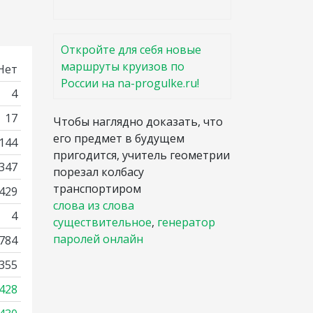
Откройте для себя новые
маршруты круизов по
Нет
России на na-progulke.ru!
4
17
Чтобы наглядно доказать, что
его предмет в будущем
144
пригодится, учитель геометрии
 347
порезал колбасу
транспортиром
2429
слова из слова
4
существительное
,
генератор
паролей онлайн
784
355
428