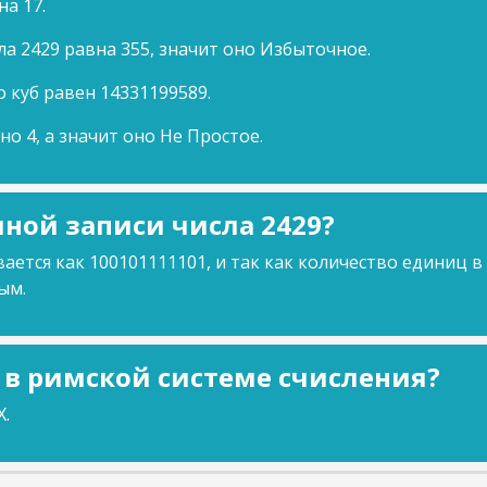
на 17.
ла 2429 равна 355, значит оно Избыточное.
о куб равен 14331199589.
но 4, а значит оно Не Простое.
ной записи числа 2429?
ается как 100101111101, и так как количество единиц в
ым.
9 в римской системе счисления?
X.