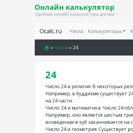
Онлайн калькулятор
Удобные онлайн-калькуляторы для вас
Skip to content
Ocalc.ru
Числа
Калькуляторы
🏠
»
Числа
»
24
24
Число 24 и религия: В некоторых ре
Например, в буддизме существует 2
на 24 части.
Число 24 и математика: Число 24 о
Например, оно является шестым три
возведении в куб заканчивается на с
Число 24 и геометрия: Существует 