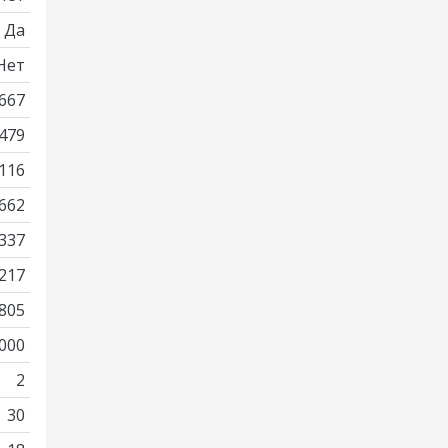
Да
Нет
667
479
116
662
337
217
805
000
2
30