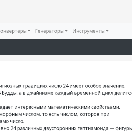
Конвертеры
Генераторы
Инструменты
лигиозных традициях число 24 имеет особое значение.
4 Будды, а в джайнизме каждый временной цикл делитс
бладает интересными математическими свойствами.
морфным числом, то есть числом, которое при
амо число.
ровно 24 различных двусторонних гептиамонда — фигуры