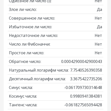
Одиозное ли число
(i)
:
Нет
Злое ли число:
Да
Совершенное ли число:
Нет
Избыточное ли число:
Да
Недостаточное ли число:
Нет
Число ли Фибоначчи:
Нет
Простое ли число:
Нет
Обратное число:
0.00042900042900043
Натуральный логарифм числа:
7.7540526390358
Десятичный логарифм числа:
3.3675422735206
Синус числа:
-0.061709730314648
Косинус числа:
0.9980941384381
Тангенс числа:
-0.061827565094428