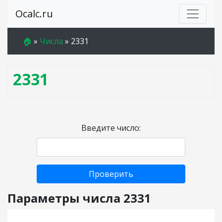
Ocalc.ru
🏠
»
Числа
»
2331
2331
Введите число:
Проверить
Параметры числа 2331