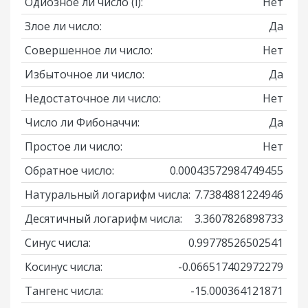
Одиозное ли число
(i)
:
Нет
Злое ли число:
Да
Совершенное ли число:
Нет
Избыточное ли число:
Да
Недостаточное ли число:
Нет
Число ли Фибоначчи:
Да
Простое ли число:
Нет
Обратное число:
0.00043572984749455
Натуральный логарифм числа:
7.7384881224946
Десятичный логарифм числа:
3.3607826898733
Синус числа:
0.99778526502541
Косинус числа:
-0.066517402972279
Тангенс числа:
-15.000364121871