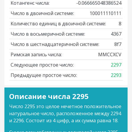
Котангенс числа:
-0.066665048386524
Число в двоичной системе:
100011110111
Количество единиц в двоичной системе:
8
Число в восьмеричной системе:
4367
Число в шестнадцатеричной системе:
8f7
Римская запись числа:
MMCCXCV
Следующее простое число:
2297
Предыдущее простое число:
2293
Описание числа 2295
Число 2295 это целое нечетное положительное
натуральное число, расположенное между 2294
и 2296. Состоит из 4 цифр, а их сумма равна 18.