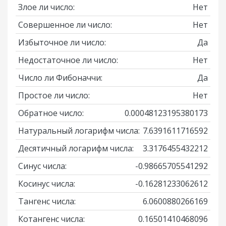
Злое ли число:
Нет
Совершенное ли число:
Нет
Избыточное ли число:
Да
Недостаточное ли число:
Нет
Число ли Фибоначчи:
Да
Простое ли число:
Нет
Обратное число:
0.00048123195380173
Натуральный логарифм числа:
7.6391611716592
Десятичный логарифм числа:
3.3176455432212
Синус числа:
-0.98665705541292
Косинус числа:
-0.16281233062612
Тангенс числа:
6.0600880266169
Котангенс числа:
0.16501410468096